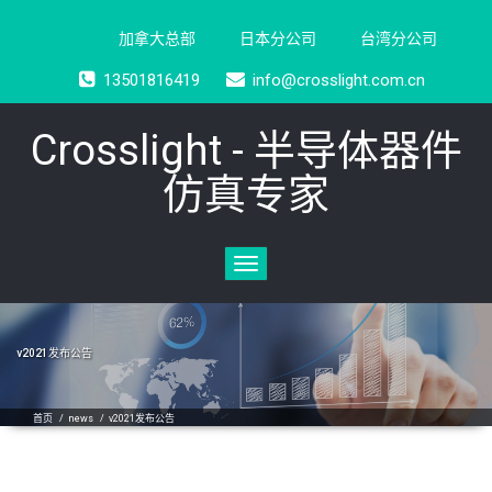
加拿大总部
日本分公司
台湾分公司
13501816419
info@crosslight.com.cn
Crosslight - 半导体器件
仿真专家
Toggle
navigation
v2021发布公告
首页
/
news
/
v2021发布公告